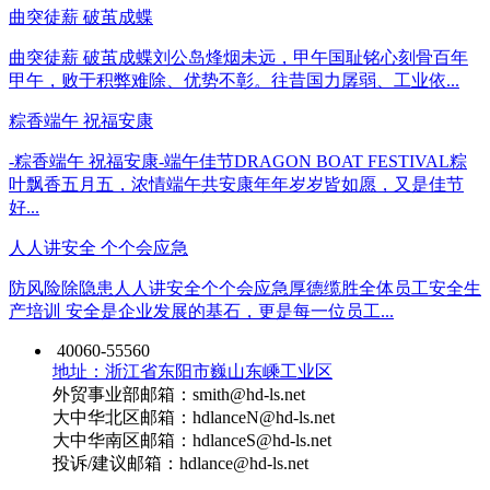
曲突徒薪 破茧成蝶
曲突徒薪 破茧成蝶刘公岛烽烟未远，甲午国耻铭心刻骨百年
甲午，败于积弊难除、优势不彰。往昔国力孱弱、工业依...
粽香端午 祝福安康
-粽香端午 祝福安康-端午佳节DRAGON BOAT FESTIVAL粽
叶飘香五月五，浓情端午共安康年年岁岁皆如愿，又是佳节
好...
人人讲安全 个个会应急
防风险除隐患人人讲安全个个会应急厚德缆胜全体员工安全生
产培训 安全是企业发展的基石，更是每一位员工...
40060-55560
地址：浙江省东阳市巍山东嵊工业区
外贸事业部邮箱：smith@hd-ls.net
大中华北区邮箱：hdlanceN@hd-ls.net
大中华南区邮箱：hdlanceS@hd-ls.net
投诉/建议邮箱：hdlance@hd-ls.net